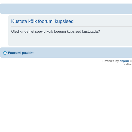
Kustuta kõik foorumi küpsised
Oled kindel, et soovid kõik foorumi küpsised kustutada?
Foorumi pealeht
Powered by
phpBB
©
Eestike