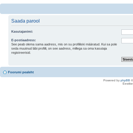
Saada parool
Kasutajanimi:
E-postiaadress:
See peab olema sama aadress, mis on su profiiliski määratud. Kui sa pole
seda muutnud läbi profiili, on see aadress, millega sa oma kasutaja
registreerisid.
Foorumi pealeht
Powered by
phpBB
©
Eestike